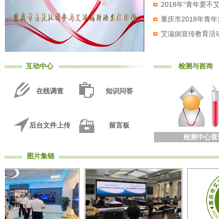
2018年“青年爱
病毒...
重庆市2018年青
艾滋病宣传教育活
互动中心
检测与咨询
在线调查
知识问答
后台文件上传
留言板
检测中心查
图片集锦