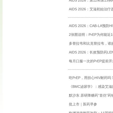
AIDS 2026：第12和第
AIDS 2026：艾滋初始治
AIDS 2026：CAB-LA预
2张图说明：PrEP为何能近
多替拉韦和比克替拉韦，谁
AIDS 2026：长效预防药
每月口服一次的PrEP提前开
吃PrEP，用担心HIV耐药吗
《BMC泌尿学》：感染艾滋
默沙东 原研降糖药“首仿”
批上市｜医药早参