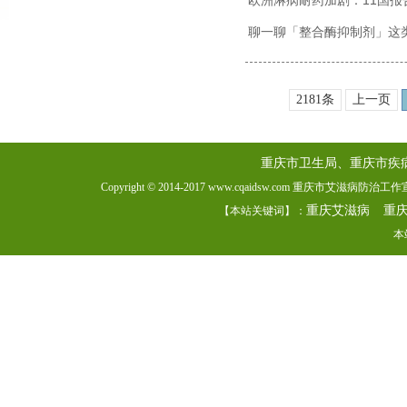
欧洲淋病耐药加剧：11国报
聊一聊「整合酶抑制剂」这
2181条
上一页
重庆市卫生局、重庆市疾
Copyright © 2014-2017 www.cqaidsw.com 重庆市艾滋病防
重庆艾滋病
重
【本站关键词】：
本